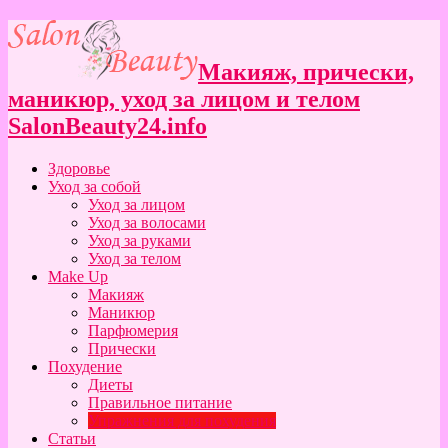
Макияж, прически,
маникюр, уход за лицом и телом
SalonBeauty24.info
Здоровье
Уход за собой
Уход за лицом
Уход за волосами
Уход за руками
Уход за телом
Make Up
Макияж
Маникюр
Парфюмерия
Прически
Похудение
Диеты
Правильное питание
Упражнения для похудения
Статьи