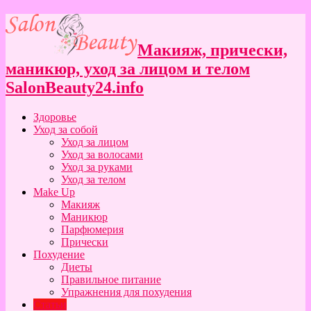
Макияж, прически,
маникюр, уход за лицом и телом
SalonBeauty24.info
Здоровье
Уход за собой
Уход за лицом
Уход за волосами
Уход за руками
Уход за телом
Make Up
Макияж
Маникюр
Парфюмерия
Прически
Похудение
Диеты
Правильное питание
Упражнения для похудения
Статьи