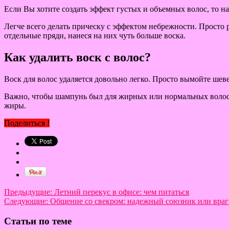
Если Вы хотите создать эффект густых и объемных волос, то н
Легче всего делать прическу с эффектом небрежности. Просто р
отдельные пряди, нанеся на них чуть больше воска.
Как удалить воск с волос?
Воск для волос удаляется довольно легко. Просто вымойте шев
Важно, чтобы шампунь был для жирных или нормальных волос, т
жиры.
Поделиться !
Предыдущие:
Летний перекус в офисе: чем питаться
Следующие:
Общение со свекром: надежный союзник или враг
Статьи по теме