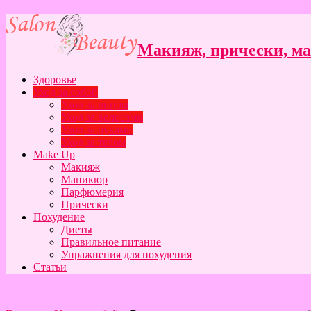
Макияж, прически, ман
Здоровье
Уход за собой
Уход за лицом
Уход за волосами
Уход за руками
Уход за телом
Make Up
Макияж
Маникюр
Парфюмерия
Прически
Похудение
Диеты
Правильное питание
Упражнения для похудения
Статьи