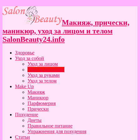
Макияж, прически,
маникюр, уход за лицом и телом
SalonBeauty24.info
Здоровье
Уход за собой
Уход за лицом
Уход за волосами
Уход за руками
Уход за телом
Make Up
Макияж
Маникюр
Парфюмерия
Прически
Похудение
Диеты
Правильное питание
Упражнения для похудения
Статьи