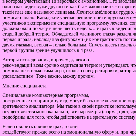
в котором участвовали 18 взрослых с амблиопией. Это заболев
один глаз видит хуже другого и как бы «выключается» из зрите
такой глаз еще называют ленивым. Лечится амблиопия трудно,
помогают мало. Канадские ученые решили пойти другим путем
участников эксперимента специальную программу лечения, сог
должны были по часу в день шесть недель… играть в видеоигры
старый добрый тетрис. Обладателей «ленивого глаза» разделил
первая играла, наблюдая за фигурками (их контрастность пост
двумя глазами, вторая – только больным. Спустя шесть недель о
первой группы зрение улучшилось в 4 раза.
Авторы исследования, впрочем, далеки от
рекомендаций всем срочно садиться за тетрис и утверждают, ч
помогла не столько сама игра, сколько спецтренировки, которы
удовольствием. Тоже важно, между прочим.
Мнение специалиста
Специальные компьютерные программы,
построенные по принципу игр, могут быть полезными при опр
зрительного анализатора. Мы такие в своей практике использу
осуществляется многоканально, все параметры (форма, цвет, ярк
подобраны для того, чтобы действовать на зрительную систем
Если говорить о видеоиграх, то они
воздействуют прежде всего на эмоциональную сферу и, при чр