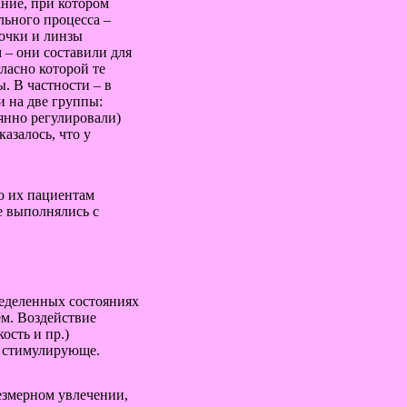
ание, при котором
льного процесса –
 очки и линзы
 – они составили для
ласно которой те
. В частности – в
и на две группы:
оянно регулировали)
казалось, что у
то их пациентам
е выполнялись с
еделенных состояниях
ем. Воздействие
ость и пр.)
у стимулирующе.
езмерном увлечении,