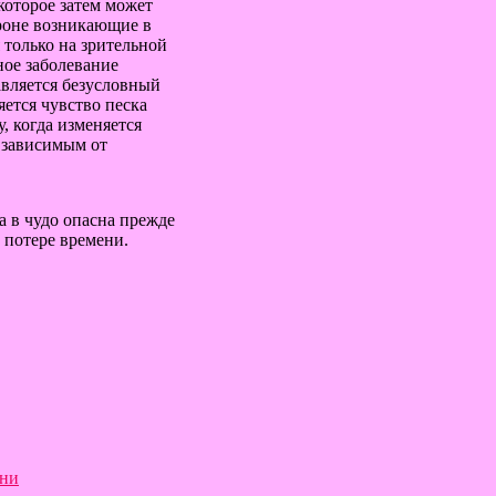
которое затем может
ороне возникающие в
 только на зрительной
ное заболевание
авляется безусловный
яется чувство песка
, когда изменяется
я зависимым от
 в чудо опасна прежде
к потере времени.
зни