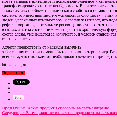
могут вызывать зрительное и психоэмоциональное утомление, 
трансформироваться в гипервозбудимость. Если оставить в ст
таких случаях проблемы психического свойства и остановиться
системе, то известный многим «синдром сухого глаза» – типич
людей, увлеченных компьютером. Игра так затягивает, что под
рефлекс моргания, в результате роговица подсушивается, появл
в глазах, а затем состояние может перейти в хроническую форму
состав слезы, уменьшается ее количество, и человек становитс
глазных капель.
Хочется предостеречь от надежды вылечить
заболевания глаз при помощи бытовых компьютерных игр. Вера
всего тем, что отвлекает от необходимого лечения и приводит 
http://nedug.ru
Поделиться !
Предыдущие:
Какие продукты способны вызвать аллергию
Следующие:
Вегетарианство влияет на продолжительность жи