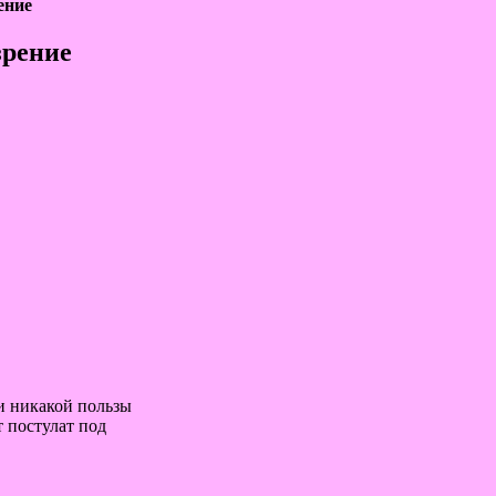
ение
зрение
 и никакой пользы
т постулат под