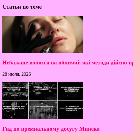
Статьи по теме
Небажане волосся на обличчі: які методи дійсно
28 июля, 2026
Гид по премиальному досугу Минска