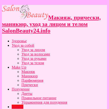
Макияж, прически,
маникюр, уход за лицом и телом
SalonBeauty24.info
Здоровье
Уход за собой
Уход за лицом
Уход за волосами
Уход за руками
Уход за телом
Make Up
Макияж
Маникюр
Парфюмерия
Прически
Похудение
Диеты
Правильное питание
Упражнения для похудения
Статьи