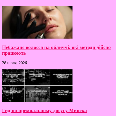
Небажане волосся на обличчі: які методи дійсно
працюють
28 июля, 2026
Гид по премиальному досугу Минска