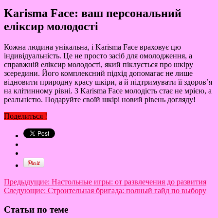
Karisma Face: ваш персональний
еліксир молодості
Кожна людина унікальна, і Karisma Face враховує цю
індивідуальність. Це не просто засіб для омолодження, а
справжній еліксир молодості, який піклується про шкіру
зсередини. Його комплексний підхід допомагає не лише
відновити природну красу шкіри, а й підтримувати її здоров’я
на клітинному рівні. З Karisma Face молодість стає не мрією, а
реальністю. Подаруйте своїй шкірі новий рівень догляду!
Поделиться !
Предыдущие:
Настольные игры: от развлечения до развития
Следующие:
Строительная бригада: полный гайд по выбору
Статьи по теме