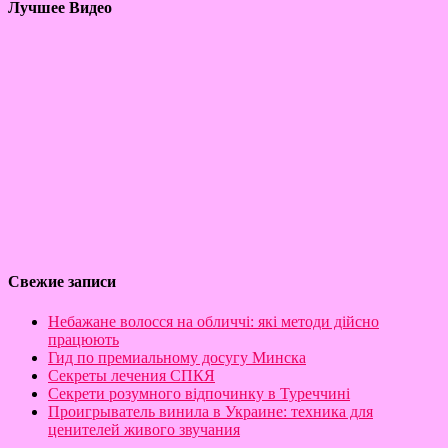
Лучшее Видео
Свежие записи
Небажане волосся на обличчі: які методи дійсно
працюють
Гид по премиальному досугу Минска
Секреты лечения СПКЯ
Секрети розумного відпочинку в Туреччині
Проигрыватель винила в Украине: техника для
ценителей живого звучания