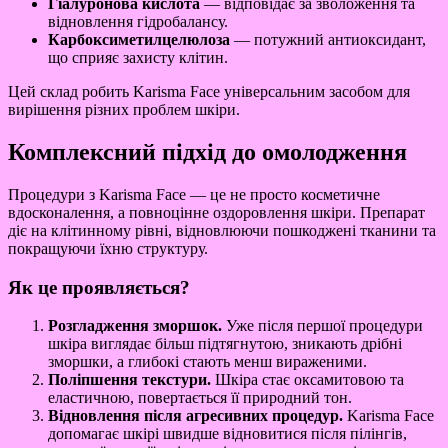
Гіалуронова кислота
— відповідає за зволоження та
відновлення гідробалансу.
Карбоксиметилцелюлоза
— потужний антиоксидант,
що сприяє захисту клітин.
Цей склад робить Karisma Face універсальним засобом для
вирішення різних проблем шкіри.
Комплексний підхід до омолодження
Процедури з Karisma Face — це не просто косметичне
вдосконалення, а повноцінне оздоровлення шкіри. Препарат
діє на клітинному рівні, відновлюючи пошкоджені тканини та
покращуючи їхню структуру.
Як це проявляється?
Розгладження зморшок.
Уже після першої процедури
шкіра виглядає більш підтягнутою, зникають дрібні
зморшки, а глибокі стають менш вираженими.
Поліпшення текстури.
Шкіра стає оксамитовою та
еластичною, повертається її природний тон.
Відновлення після агресивних процедур.
Karisma Face
допомагає шкірі швидше відновитися після пілінгів,