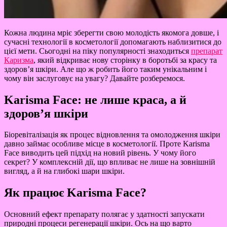
Кожна людина мріє зберегти свою молодість якомога довше, і
сучасні технології в косметології допомагають наблизитися до
цієї мети. Сьогодні на піку популярності знаходиться
препарат
Каризма
, який відкриває нову сторінку в боротьбі за красу та
здоров’я шкіри. Але що ж робить його таким унікальним і
чому він заслуговує на увагу? Давайте розберемося.
Karisma Face: не лише краса, а й
здоров’я шкіри
Біоревіталізація як процес відновлення та омолодження шкіри
давно займає особливе місце в косметології. Проте Karisma
Face виводить цей підхід на новий рівень. У чому його
секрет? У комплексній дії, що впливає не лише на зовнішній
вигляд, а й на глибокі шари шкіри.
Як працює Karisma Face?
Основний ефект препарату полягає у здатності запускати
природні процеси регенерації шкіри. Ось на що варто