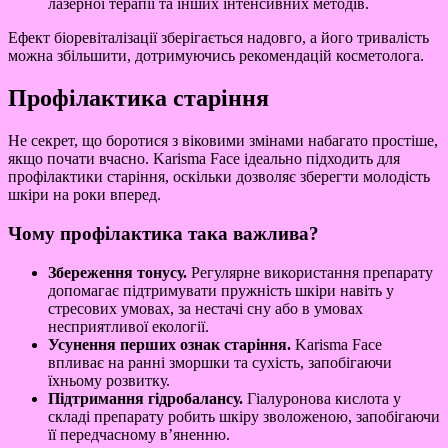
лазерної терапії та інших інтенсивних методів.
Ефект біоревіталізації зберігається надовго, а його тривалість
можна збільшити, дотримуючись рекомендацій косметолога.
Профілактика старіння
Не секрет, що боротися з віковими змінами набагато простіше,
якщо почати вчасно. Karisma Face ідеально підходить для
профілактики старіння, оскільки дозволяє зберегти молодість
шкіри на роки вперед.
Чому профілактика така важлива?
Збереження тонусу.
Регулярне використання препарату
допомагає підтримувати пружність шкіри навіть у
стресових умовах, за нестачі сну або в умовах
несприятливої екології.
Усунення перших ознак старіння.
Karisma Face
впливає на ранні зморшки та сухість, запобігаючи
їхньому розвитку.
Підтримання гідробалансу.
Гіалуронова кислота у
складі препарату робить шкіру зволоженою, запобігаючи
її передчасному в’яненню.