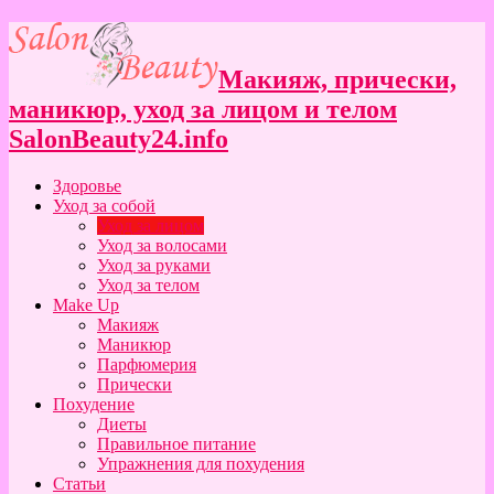
Макияж, прически,
маникюр, уход за лицом и телом
SalonBeauty24.info
Здоровье
Уход за собой
Уход за лицом
Уход за волосами
Уход за руками
Уход за телом
Make Up
Макияж
Маникюр
Парфюмерия
Прически
Похудение
Диеты
Правильное питание
Упражнения для похудения
Статьи