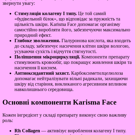
звернути увагу:
Стимуляція колагену I типу.
Це той самий
«будівельний білок», що відповідає за пружність та
щільність шкіри. Karisma Face допомагає організму
самостійно виробляти його, забезпечуючи максимально
природний ефект.
Глибоке зволоження.
Гіалуронова кислота, яка входить
до складу, забезпечує насичення клітин шкіри вологою,
усуваючи сухість і відчуття стягнутості.
Поліпшення мікроциркуляції.
Компоненти препарату
стимулюють кровообіг, що покращує живлення шкіри та
насичення її киснем.
Антиоксидантний захист.
Карбоксиметилцелюлоза
допомагає нейтралізувати вільні радикали, захищаючи
шкіру від старіння, викликаного агресивним впливом
навколишнього середовища.
Основні компоненти Karisma Face
Кожен інгредієнт у складі препарату виконує свою важливу
роль:
Rh Collagen
— активізує вироблення колагену I типу.