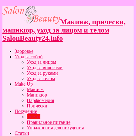
Макияж, прически,
маникюр, уход за лицом и телом
SalonBeauty24.info
Здоровье
Уход за собой
Уход за лицом
Уход за волосами
Уход за руками
Уход за телом
Make Up
Макияж
Маникюр
Парфюмерия
Прически
Похудение
Диеты
Правильное питание
Упражнения для похудения
Статьи