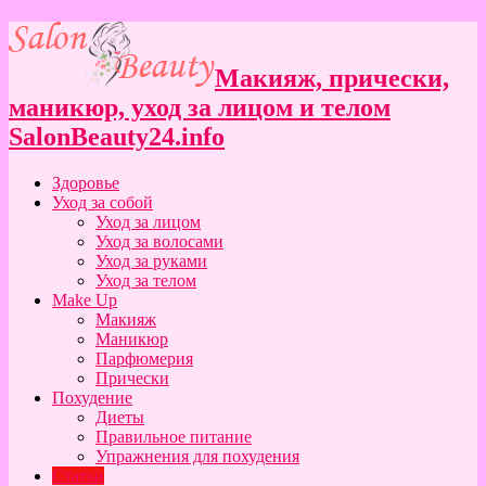
Макияж, прически,
маникюр, уход за лицом и телом
SalonBeauty24.info
Здоровье
Уход за собой
Уход за лицом
Уход за волосами
Уход за руками
Уход за телом
Make Up
Макияж
Маникюр
Парфюмерия
Прически
Похудение
Диеты
Правильное питание
Упражнения для похудения
Статьи