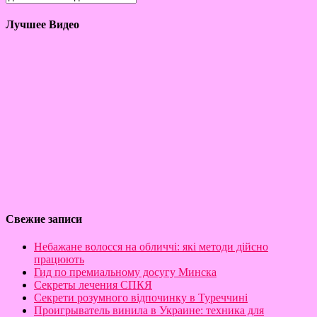
Лучшее Видео
Свежие записи
Небажане волосся на обличчі: які методи дійсно
працюють
Гид по премиальному досугу Минска
Секреты лечения СПКЯ
Секрети розумного відпочинку в Туреччині
Проигрыватель винила в Украине: техника для