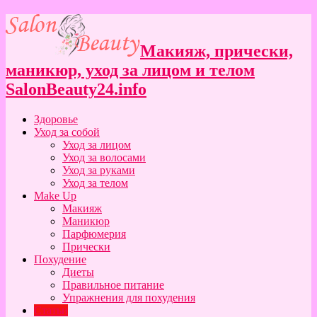
Макияж, прически,
маникюр, уход за лицом и телом
SalonBeauty24.info
Здоровье
Уход за собой
Уход за лицом
Уход за волосами
Уход за руками
Уход за телом
Make Up
Макияж
Маникюр
Парфюмерия
Прически
Похудение
Диеты
Правильное питание
Упражнения для похудения
Статьи