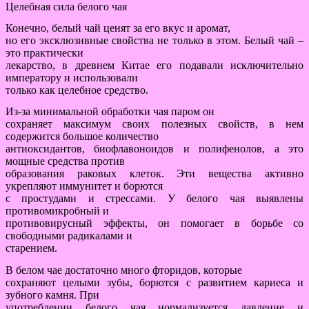
Целебная сила белого чая
Конечно, белый чай ценят за его вкус и аромат,
но его эксклюзивные свойства не только в этом. Белый чай –
это практически
лекарство, в древнем Китае его подавали исключительно
императору и использовали
только как целебное средство.
Из-за минимальной обработки чая паром он
сохраняет максимум своих полезных свойств, в нем
содержится большое количество
антиоксидантов, биофлавоноидов и полифенолов, а это
мощные средства против
образования раковых клеток. Эти вещества активно
укрепляют иммунитет и борются
с простудами и стрессами. У белого чая выявлены
противомикробный и
противовирусный эффекты, он помогает в борьбе со
свободными радикалами и
старением.
В белом чае достаточно много фторидов, которые
сохраняют целыми зубы, борются с развитием кариеса и
зубного камня. При
употреблении белого чая нормализуется давление и