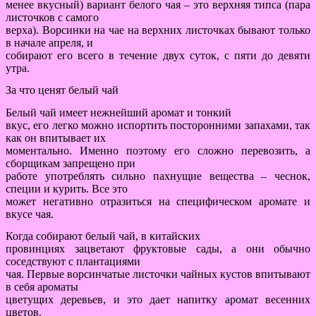
менее вкусный) вариант белого чая – это верхняя типса (пара
листочков с самого
верха). Ворсинки на чае на верхних листочках бывают только
в начале апреля, и
собирают его всего в течение двух суток, с пяти до девяти
утра.
За что ценят белый чай
Белый чай имеет нежнейший аромат и тонкий
вкус, его легко можно испортить посторонними запахами, так
как он впитывает их
моментально. Именно поэтому его сложно перевозить, а
сборщикам запрещено при
работе употреблять сильно пахнущие вещества – чеснок,
специи и курить. Все это
может негативно отразиться на специфическом аромате и
вкусе чая.
Когда собирают белый чай, в китайских
провинциях зацветают фруктовые сады, а они обычно
соседствуют с плантациями
чая. Первые ворсинчатые листочки чайных кустов впитывают
в себя ароматы
цветущих деревьев, и это дает напитку аромат весенних
цветов.