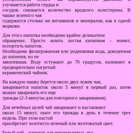
улучшается работа сердца и
сосудов, снижается количество вредного холестерина. В
чашке зеленого чая
содержится столько же витаминов и минералов, как в одной
моркови.
Для этого напитка необходимо крайне деликатное
обращение. Просто залить листья кипятком – значит,
испортить напиток.
Необходима фильтрованная или родниковая вода, доведенная
до кипения, но не
закипевшая. Воду остужают до 70 градусов, наливают в
предварительно нагретый
керамический чайник.
На каждую чашку берется около двух ложек чая,
заваривается напиток около 5 минут в первый раз, затем
можно заваривать его еще
трижды (2-3 минуты для повторного заваривания).
Для лечебных целей чай заваривают и настаивают
около 15 минут, пьют его трижды в день в течение трех
недель. При этом настой
приобретает золотисто-зеленый или желтоватый цвет.
Белый чай – напиток для неторопливых, его