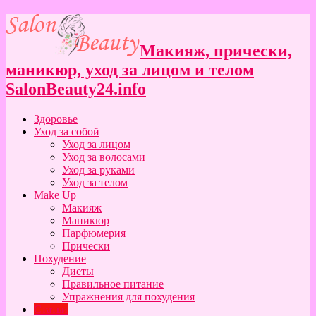
Макияж, прически,
маникюр, уход за лицом и телом
SalonBeauty24.info
Здоровье
Уход за собой
Уход за лицом
Уход за волосами
Уход за руками
Уход за телом
Make Up
Макияж
Маникюр
Парфюмерия
Прически
Похудение
Диеты
Правильное питание
Упражнения для похудения
Статьи