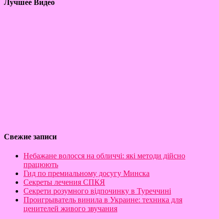
Лучшее Видео
Свежие записи
Небажане волосся на обличчі: які методи дійсно
працюють
Гид по премиальному досугу Минска
Секреты лечения СПКЯ
Секрети розумного відпочинку в Туреччині
Проигрыватель винила в Украине: техника для
ценителей живого звучания