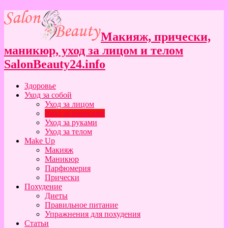
Макияж, прически,
маникюр, уход за лицом и телом
SalonBeauty24.info
Здоровье
Уход за собой
Уход за лицом
Уход за волосами
Уход за руками
Уход за телом
Make Up
Макияж
Маникюр
Парфюмерия
Прически
Похудение
Диеты
Правильное питание
Упражнения для похудения
Статьи