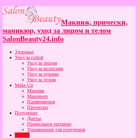
Макияж, прически,
маникюр, уход за лицом и телом
SalonBeauty24.info
Здоровье
Уход за собой
Уход за лицом
Уход за волосами
Уход за руками
Уход за телом
Make Up
Макияж
Маникюр
Парфюмерия
Прически
Похудение
Диеты
Правильное питание
Упражнения для похудения
Статьи