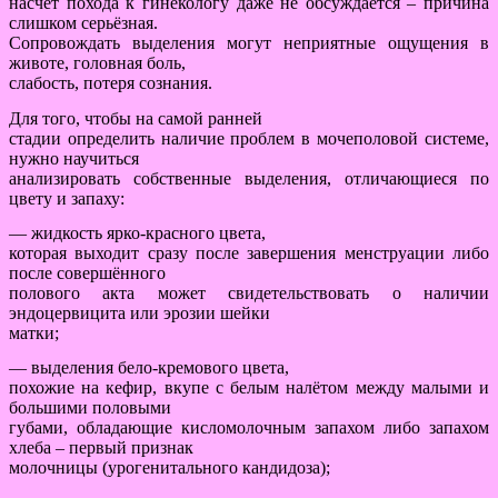
насчёт похода к гинекологу даже не обсуждается – причина
слишком серьёзная.
Сопровождать выделения могут неприятные ощущения в
животе, головная боль,
слабость, потеря сознания.
Для того, чтобы на самой ранней
стадии определить наличие проблем в мочеполовой системе,
нужно научиться
анализировать собственные выделения, отличающиеся по
цвету и запаху:
— жидкость ярко-красного цвета,
которая выходит сразу после завершения менструации либо
после совершённого
полового акта может свидетельствовать о наличии
эндоцервицита или эрозии шейки
матки;
— выделения бело-кремового цвета,
похожие на кефир, вкупе с белым налётом между малыми и
большими половыми
губами, обладающие кисломолочным запахом либо запахом
хлеба – первый признак
молочницы (урогенитального кандидоза);