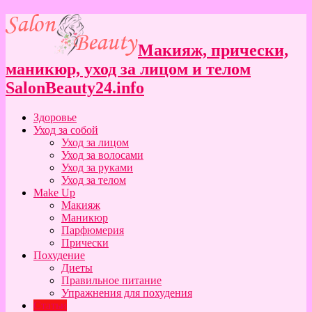
Макияж, прически,
маникюр, уход за лицом и телом
SalonBeauty24.info
Здоровье
Уход за собой
Уход за лицом
Уход за волосами
Уход за руками
Уход за телом
Make Up
Макияж
Маникюр
Парфюмерия
Прически
Похудение
Диеты
Правильное питание
Упражнения для похудения
Статьи