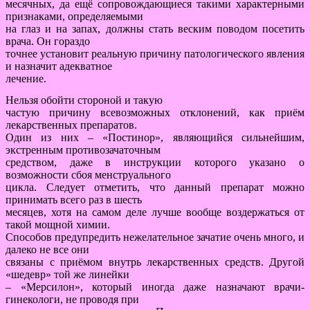
месячных, да ещё сопровождающиеся такими характерными
признаками, определяемыми
на глаз и на запах, должны стать веским поводом посетить
врача. Он гораздо
точнее установит реальную причину патологического явления
и назначит адекватное
лечение.
Нельзя обойти стороной и такую
частую причину всевозможных отклонений, как приём
лекарственных препаратов.
Один из них – «Постинор», являющийся сильнейшим,
экстренным противозачаточным
средством, даже в инструкции которого указано о
возможности сбоя менструального
цикла. Следует отметить, что данный препарат можно
принимать всего раз в шесть
месяцев, хотя на самом деле лучше вообще воздержаться от
такой мощной химии.
Способов предупредить нежелательное зачатие очень много, и
далеко не все они
связаны с приёмом внутрь лекарственных средств. Другой
«шедевр» той же линейки
– «Мерсилон», который иногда даже назначают врачи-
гинекологи, не проводя при