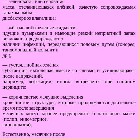
— зеленоватая или сероватая
масса, отслаивающаяся плёнкой, зачастую сопровождаемая
запахом рыбы –
дисбактериоз влагалища;
— жёлтые либо зелёные жидкости,
идущие пузырьками и имеющие резкий неприятный запах
возможно, предупреждают о
наличии инфекций, передающихся половым путём (гонорея,
трихомонадный кольпит и
др.);
— густая, гнойная зелёная
субстанция, выходящая вместе со слизью и усиливающаяся
после напряжений,
например, дефекации, иногда встречается при гнойном
цервиците;
— коричневатые мажущие выделения
кровянистой структуры, которые продолжаются длительное
время после завершения
месячных могут заранее предупредить о патологии матки
(полип, эндометриоз,
гиперплазия);
Естественно, месячные после