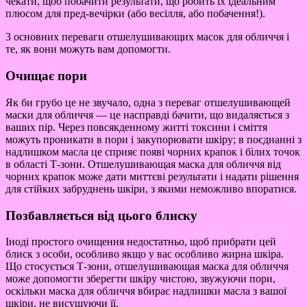
чекати, щоб побачити результати, що робить їх ідеальним
плюсом для пред-вечірки (або весілля, або побачення!).
3 основних переваги отшелушивающих масок для обличчя і
те, як вони можуть вам допомогти.
Очищає пори
Як би грубо це не звучало, одна з переваг отшелушивающей
маски для обличчя — це насправді бачити, що видаляється з
ваших пір. Через повсякденному житті токсини і сміття
можуть проникати в пори і закупорювати шкіру; в поєднанні з
надлишком масла це сприяє появі чорних крапок і білих точок
в області Т-зони. Отшелушивающая маска для обличчя від
чорних крапок може дати миттєві результати і надати рішення
для стійких забруднень шкіри, з якими неможливо впоратися.
Позбавляється від цього блиску
Іноді простого очищення недостатньо, щоб прибрати цей
блиск з особи, особливо якщо у вас особливо жирна шкіра.
Що стосується Т-зони, отшелушивающая маска для обличчя
може допомогти зберегти шкіру чистою, звужуючи пори,
оскільки маска для обличчя вбирає надлишки масла з вашої
шкіри, не висушуючи її.