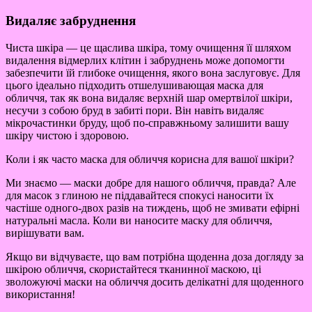
Видаляє забруднення
Чиста шкіра — це щаслива шкіра, тому очищення її шляхом
видалення відмерлих клітин і забруднень може допомогти
забезпечити їй глибоке очищення, якого вона заслуговує. Для
цього ідеально підходить отшелушивающая маска для
обличчя, так як вона видаляє верхній шар омертвілої шкіри,
несучи з собою бруд в забиті пори. Він навіть видаляє
мікрочастинки бруду, щоб по-справжньому залишити вашу
шкіру чистою і здоровою.
Коли і як часто маска для обличчя корисна для вашої шкіри?
Ми знаємо — маски добре для нашого обличчя, правда? Але
для масок з глиною не піддавайтеся спокусі наносити їх
частіше одного-двох разів на тиждень, щоб не змивати ефірні
натуральні масла. Коли ви наносите маску для обличчя,
вирішувати вам.
Якщо ви відчуваєте, що вам потрібна щоденна доза догляду за
шкірою обличчя, скористайтеся тканинної маскою, ці
зволожуючі маски на обличчя досить делікатні для щоденного
використання!