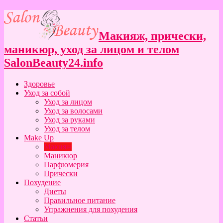
Макияж, прически,
маникюр, уход за лицом и телом
SalonBeauty24.info
Здоровье
Уход за собой
Уход за лицом
Уход за волосами
Уход за руками
Уход за телом
Make Up
Макияж
Маникюр
Парфюмерия
Прически
Похудение
Диеты
Правильное питание
Упражнения для похудения
Статьи