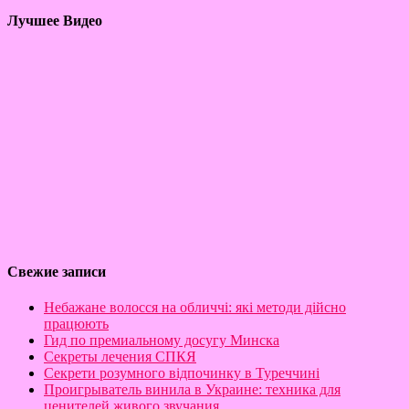
Лучшее Видео
Свежие записи
Небажане волосся на обличчі: які методи дійсно
працюють
Гид по премиальному досугу Минска
Секреты лечения СПКЯ
Секрети розумного відпочинку в Туреччині
Проигрыватель винила в Украине: техника для
ценителей живого звучания