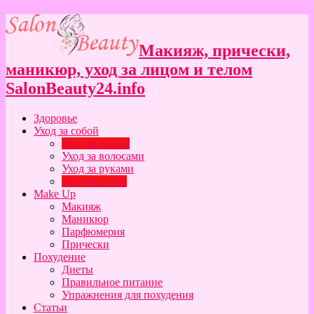
Макияж, прически,
маникюр, уход за лицом и телом
SalonBeauty24.info
Здоровье
Уход за собой
Уход за лицом
Уход за волосами
Уход за руками
Уход за телом
Make Up
Макияж
Маникюр
Парфюмерия
Прически
Похудение
Диеты
Правильное питание
Упражнения для похудения
Статьи