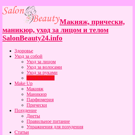
Макияж, прически,
маникюр, уход за лицом и телом
SalonBeauty24.info
Здоровье
Уход за собой
Уход за лицом
Уход за волосами
Уход за руками
Уход за телом
Make Up
Макияж
Маникюр
Парфюмерия
Прически
Похудение
Диеты
Правильное питание
Упражнения для похудения
Статьи