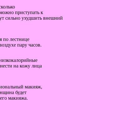
сколько
можно приступать к
гут сильно ухудшить внешний
я по лестнице
оздухе пару часов.
о низкокалорийные
анести на кожу лица
ссиональный макияж,
енщина будет
его макияжа.