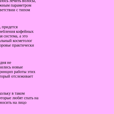
лось лечить волосы,
ажным параметром
тветствии с типом
, придется
требления кофейных
я система, а это
альный косметолог
доровье практически
 дня не
явились новые
Принцип работы этих
который отслеживает
кольку в таком
оторые любят спать на
носить на лицо