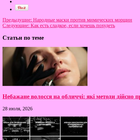
Предыдущие:
Народные маски против мимических морщин
Следующие:
Как есть сладкое, если хочешь похудеть
Статьи по теме
Небажане волосся на обличчі: які методи дійсно
28 июля, 2026