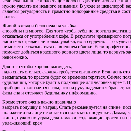
человека пышные и блестящие волосы. Для того чтобы не приш
нужно уделять им немного внимания. В уходе за шевелюрой в
является регулярность и грамотно подобранные средства в соо
волос.
Живой взгляд и белоснежная улыбка
способны на многое. Для того чтобы зубы не портила желтизна
отказаться от употребления кофе. В результате чрезмерного по
напитков страдает не только улыбка, но и сердечно — сосудиста
не может не сказываться на внешнем облике. Если профессион
поможет добиться красивого ровного цвета лица, то вернуть з
невозможно.
Для того чтобы хорошо выглядеть,
надо спать столько, сколько требуется организму. Если день ото
высыпаться, то красота будет со временем теряться. Сейчас по
будильники, которые будят в подходящее для человека время. 
приборов заключается в том, что на руку надевается браслет, 
фазы сна и отсылает будильнику информацию.
Кроме этого очень важно правильно
выбрать подушку и матрац. Спать рекомендуется на спине, пос
положении на лице не остаются полоски от подушки. Дамам, к
живот, нужно по утрам делать маски, содержащие протеин и на
увлажняющий крем.