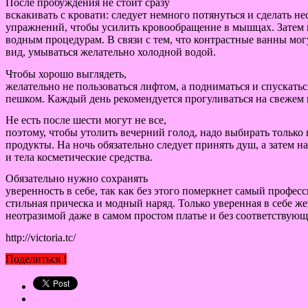
После пробуждения не стоит сразу
вскакивать с кровати: следует немного потянуться и сделать не
упражнений, чтобы усилить кровообращение в мышцах. Затем 
водным процедурам. В связи с тем, что контрастные ванны мо
вид, умываться желательно холодной водой.
Чтобы хорошо выглядеть,
желательно не пользоваться лифтом, а подниматься и спускатьс
пешком. Каждый день рекомендуется прогуливаться на свежем в
Не есть после шести могут не все,
поэтому, чтобы утолить вечерний голод, надо выбирать тольк
продукты. На ночь обязательно следует принять душ, а затем н
и тела косметические средства.
Обязательно нужно сохранять
уверенность в себе, так как без этого померкнет самый профе
стильная прическа и модный наряд. Только уверенная в себе ж
неотразимой даже в самом простом платье и без соответствующ
http://victoria.tc/
Поделиться !