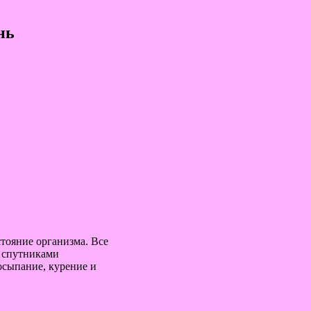
нь
тояние организма. Все
ь спутниками
осыпание, курение и