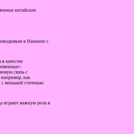
менные китайские
роводимым в Нанкине с
 в качестве
временные»
чимую связь с
 например, как
о с меньшей степенью
а играют важную роль в