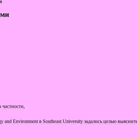
и
ями
 частности,
y and Environment в Southeast University задались целью выясни