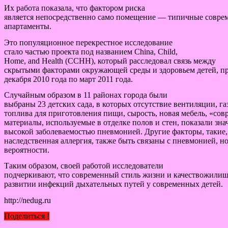
Их работа показала, что фактором риска
является непосредственно само помещение — типичные совре
апартаменты.
Это популяционное перекрестное исследование
стало частью проекта под названием China, Child,
Home, and Health (CCHH), который расследовал связь между
скрытыми факторами окружающей среды и здоровьем детей, п
декабря 2010 года по март 2011 года.
Случайным образом в 11 районах города были
выбраны 23 детских сада, в которых отсутствие вентиляции, газ
топлива для приготовления пищи, сырость, новая мебель, «со
материалы, используемые в отделке полов и стен, показали зна
высокой заболеваемостью пневмонией. Другие факторы, такие,
наследственная аллергия, также быть связаны с пневмонией, н
вероятности.
Таким образом, своей работой исследователи
подчеркивают, что современный стиль жизни и качествожилищ
развитии инфекций дыхательных путей у современных детей.
http://nedug.ru
Поделиться !