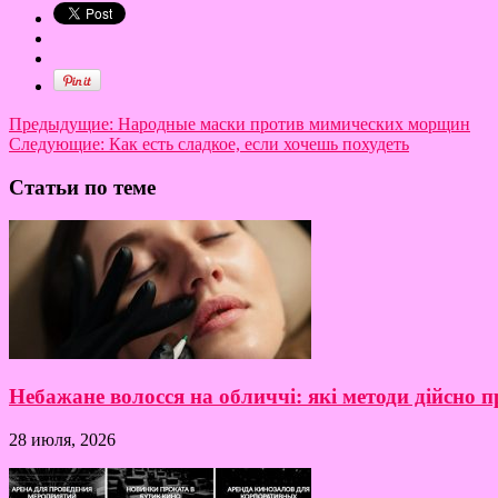
Предыдущие:
Народные маски против мимических морщин
Следующие:
Как есть сладкое, если хочешь похудеть
Статьи по теме
Небажане волосся на обличчі: які методи дійсно
28 июля, 2026