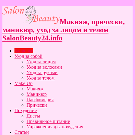
Макияж, прически,
маникюр, уход за лицом и телом
SalonBeauty24.info
Здоровье
Уход за собой
Уход за лицом
Уход за волосами
Уход за руками
Уход за телом
Make Up
Макияж
Маникюр
Парфюмерия
Прически
Похудение
Диеты
Правильное питание
Упражнения для похудения
Статьи