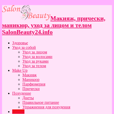
Макияж, прически,
маникюр, уход за лицом и телом
SalonBeauty24.info
Здоровье
Уход за собой
Уход за лицом
Уход за волосами
Уход за руками
Уход за телом
Make Up
Макияж
Маникюр
Парфюмерия
Прически
Похудение
Диеты
Правильное питание
Упражнения для похудения
Статьи