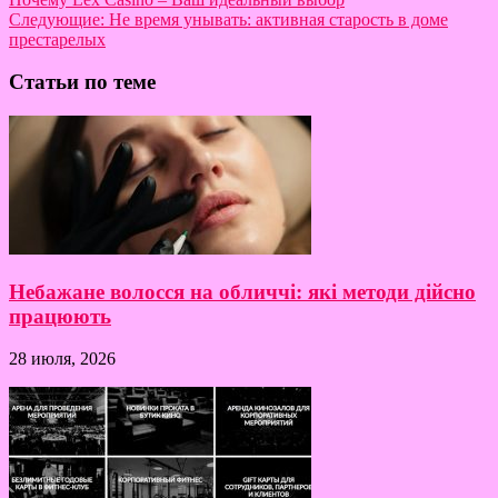
Следующие:
Не время унывать: активная старость в доме
престарелых
Статьи по теме
Небажане волосся на обличчі: які методи дійсно
працюють
28 июля, 2026