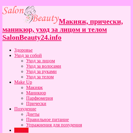
Макияж, прически,
маникюр, уход за лицом и телом
SalonBeauty24.info
Здоровье
Уход за собой
Уход за лицом
Уход за волосами
Уход за руками
Уход за телом
Make Up
Макияж
Маникюр
Парфюмерия
Прически
Похудение
Диеты
Правильное питание
Упражнения для похудения
Статьи