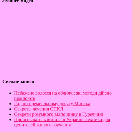
Лучшее Видео
Свежие записи
Небажане волосся на обличчі: які методи дійсно
працюють
Гид по премиальному досугу Минска
Секреты лечения СПКЯ
Секрети розумного відпочинку в Туреччині
Проигрыватель винила в Украине: техника для
ценителей живого звучания