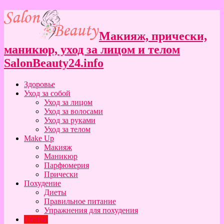
Макияж, прически,
маникюр, уход за лицом и телом
SalonBeauty24.info
Здоровье
Уход за собой
Уход за лицом
Уход за волосами
Уход за руками
Уход за телом
Make Up
Макияж
Маникюр
Парфюмерия
Прически
Похудение
Диеты
Правильное питание
Упражнения для похудения
Статьи