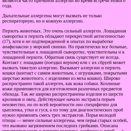
являются часто причиной аллергии во время встречи Нового
года.
Дыхательные аллергены могут вызвать не только
респираторную, но и кожную аллергию.
Перхоть животных. Это очень сильный аллерген. Лошадиная
сыворотка и перхоть обладают перекрестной антигенностью
(17), хотя и не подтвержденной в опытах по выработке
анафилаксии у морской свинки. Но практически все больные,
чувствительные к лошадиной сыворотке, чувствительны и к
лошадиной перхоти. Обратная связь существует не всегда.
Контакт с лошадьми (поездки верхом) или с их сбруей может
вызвать тяжелую аллергию. Вызывает аллергию и перхоть
кошки (контакт с самим животным, с игрушками, покрытыми
шерстью животного, с изделиями из меха кошки). Широко
распространен такой аллерген, как кожа собаки. Козлиные
кожи применяются для изготовления различных предметов
обихода. Так же широко распространены изделия из шерсти
кроликов и овец. Действующее начало экстракта перьев
неизвестно, но по всей вероятности оно специфично для
цыпленка, утки и гуся, а по тому для диагностических проб
нужно применять смесь трех экстрактов. Перья молодой
птицы — менее сильные аллергены, чем перья старых особей,
что вызвано загрязнением последних грибками. Описана
чувствительность к перхоти человека, особенно у детей — к