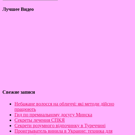
Лучшее Видео
Свежие записи
Небажане волосся на обличчі: які методи дійсно
працюють
Гид по премиальному досугу Минска
Секреты лечения СПКЯ
Секрети розумного відпочинку в Туреччині
Проигрыватель винила в Украине: техника для