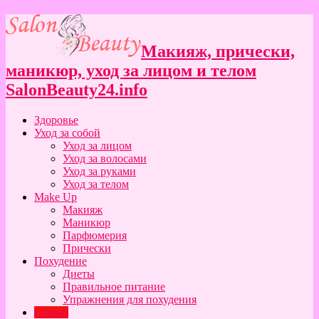
Макияж, прически,
маникюр, уход за лицом и телом
SalonBeauty24.info
Здоровье
Уход за собой
Уход за лицом
Уход за волосами
Уход за руками
Уход за телом
Make Up
Макияж
Маникюр
Парфюмерия
Прически
Похудение
Диеты
Правильное питание
Упражнения для похудения
Статьи