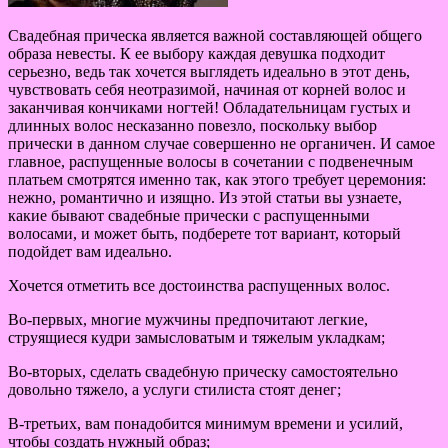
Свадебная прическа является важной составляющей общего
образа невесты. К ее выбору каждая девушка подходит
серьезно, ведь так хочется выглядеть идеально в этот день,
чувствовать себя неотразимой, начиная от корней волос и
заканчивая кончиками ногтей! Обладательницам густых и
длинных волос несказанно повезло, поскольку выбор
прически в данном случае совершенно не органичен. И самое
главное, распущенные волосы в сочетании с подвенечным
платьем смотрятся именно так, как этого требует церемония:
нежно, романтично и изящно. Из этой статьи вы узнаете,
какие бывают свадебные прически с распущенными
волосами, и может быть, подберете тот вариант, который
подойдет вам идеально.
Хочется отметить все достоинства распущенных волос.
Во-первых, многие мужчины предпочитают легкие,
струящиеся кудри замысловатым и тяжелым укладкам;
Во-вторых, сделать свадебную прическу самостоятельно
довольно тяжело, а услуги стилиста стоят денег;
В-третьих, вам понадобится минимум времени и усилий,
чтобы создать нужный образ;