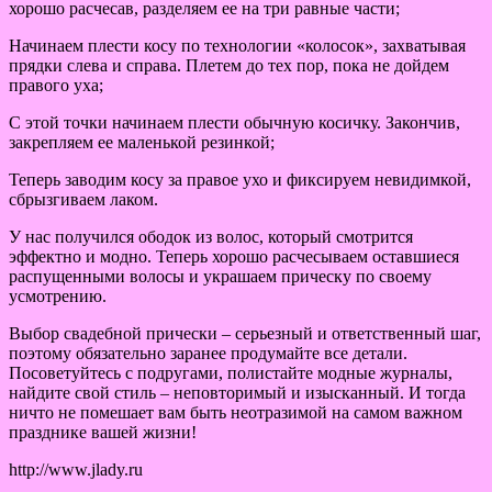
хорошо расчесав, разделяем ее на три равные части;
Начинаем плести косу по технологии «колосок», захватывая
прядки слева и справа. Плетем до тех пор, пока не дойдем
правого уха;
С этой точки начинаем плести обычную косичку. Закончив,
закрепляем ее маленькой резинкой;
Теперь заводим косу за правое ухо и фиксируем невидимкой,
сбрызгиваем лаком.
У нас получился ободок из волос, который смотрится
эффектно и модно. Теперь хорошо расчесываем оставшиеся
распущенными волосы и украшаем прическу по своему
усмотрению.
Выбор свадебной прически – серьезный и ответственный шаг,
поэтому обязательно заранее продумайте все детали.
Посоветуйтесь с подругами, полистайте модные журналы,
найдите свой стиль – неповторимый и изысканный. И тогда
ничто не помешает вам быть неотразимой на самом важном
празднике вашей жизни!
http://www.jlady.ru