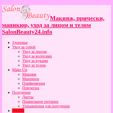
Макияж, прически,
маникюр, уход за лицом и телом
SalonBeauty24.info
Здоровье
Уход за собой
Уход за лицом
Уход за волосами
Уход за руками
Уход за телом
Make Up
Макияж
Маникюр
Парфюмерия
Прически
Похудение
Диеты
Правильное питание
Упражнения для похудения
Статьи