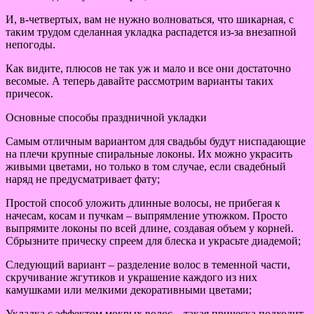
И, в-четвертых, вам не нужно волноваться, что шикарная, с
таким трудом сделанная укладка распадется из-за внезапной
непогоды.
Как видите, плюсов не так уж и мало и все они достаточно
весомые. А теперь давайте рассмотрим варианты таких
причесок.
Основные способы праздничной укладки
Самым отличным вариантом для свадьбы будут ниспадающие
на плечи крупные спиральные локоны. Их можно украсить
живыми цветами, но только в том случае, если свадебный
наряд не предусматривает фату;
Простой способ уложить длинные волосы, не прибегая к
начесам, косам и пучкам – выпрямление утюжком. Просто
выпрямите локоны по всей длине, создавая объем у корней.
Сбрызните прическу спреем для блеска и украсьте диадемой;
Следующий вариант – разделение волос в теменной части,
скручивание жгутиков и украшение каждого из них
камушками или мелкими декоративными цветами;
Укладка с эффектом мокрых волос – такая прическа подходит