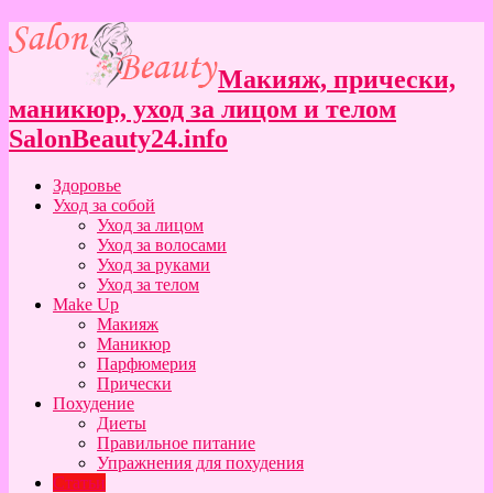
Макияж, прически,
маникюр, уход за лицом и телом
SalonBeauty24.info
Здоровье
Уход за собой
Уход за лицом
Уход за волосами
Уход за руками
Уход за телом
Make Up
Макияж
Маникюр
Парфюмерия
Прически
Похудение
Диеты
Правильное питание
Упражнения для похудения
Статьи