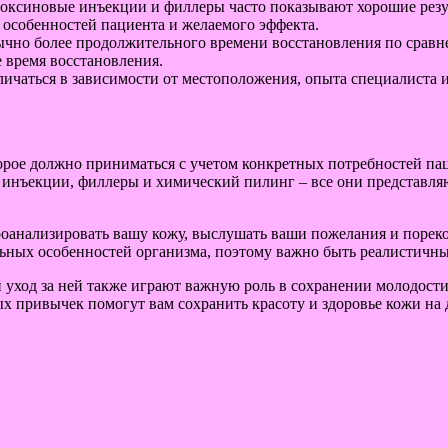
оксиновые инъекции и филлеры часто показывают хорошие рез
 особенностей пациента и желаемого эффекта.
чно более продолжительного времени восстановления по сравн
время восстановления.
ичаться в зависимости от местоположения, опыта специалиста 
орое должно приниматься с учетом конкретных потребностей п
е инъекции, филлеры и химический пилинг – все они представл
роанализировать вашу кожу, выслушать ваши пожелания и порек
альных особенностей организма, поэтому важно быть реалистичн
 уход за ней также играют важную роль в сохранении молодости
х привычек помогут вам сохранить красоту и здоровье кожи на 