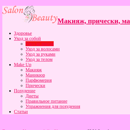
Макияж, прически, ман
Здоровье
Уход за собой
Уход за лицом
Уход за волосами
Уход за руками
Уход за телом
Make Up
Макияж
Маникюр
Парфюмерия
Прически
Похудение
Диеты
Правильное питание
Упражнения для похудения
Статьи