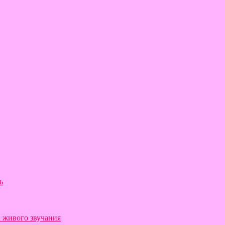
ь
й живого звучания