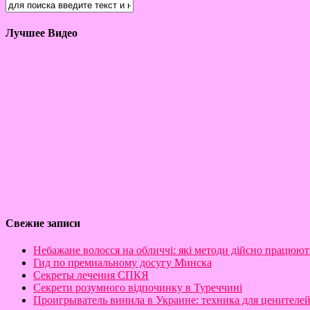
Лучшее Видео
Свежие записи
Небажане волосся на обличчі: які методи дійсно працюют
Гид по премиальному досугу Минска
Секреты лечения СПКЯ
Секрети розумного відпочинку в Туреччині
Проигрыватель винила в Украине: техника для ценителе