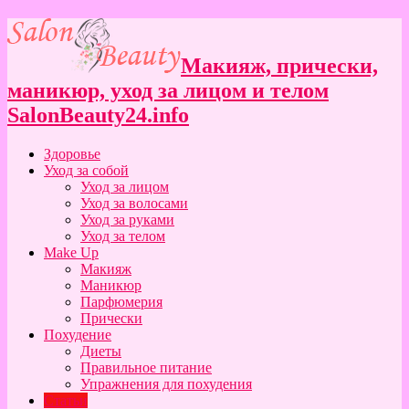
Макияж, прически,
маникюр, уход за лицом и телом
SalonBeauty24.info
Здоровье
Уход за собой
Уход за лицом
Уход за волосами
Уход за руками
Уход за телом
Make Up
Макияж
Маникюр
Парфюмерия
Прически
Похудение
Диеты
Правильное питание
Упражнения для похудения
Статьи