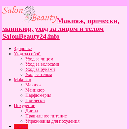
Макияж, прически,
маникюр, уход за лицом и телом
SalonBeauty24.info
Здоровье
Уход за собой
Уход за лицом
Уход за волосами
Уход за руками
Уход за телом
Make Up
Макияж
Маникюр
Парфюмерия
Прически
Похудение
Диеты
Правильное питание
Упражнения для похудения
Статьи