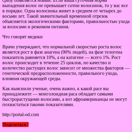
сразу появляется новый. Если ваша суточная норма
выпадения волос не превышает сотни волосинок, то у вас все
в порядке. Одна волосинка живет в среднем от четырех до
восьми лет. Такой значительный временной отрезок
объясняется экологическими факторами, правильностью ухода
за волосами и режимом питания.
Что говорят медики
Врачи утверждают, что нормальной скоростью роста волос
является рост в фазе анагена (90% людей), на фазе телогена
показатель равняется 10%, а на катагене — всего 1%. Рост
волос происходит в течение 25 циклов, но качество и
количество растущих волос зависит от множества факторов —
генетической предрасположенности, правильного ухода,
влияния окружающей среды.
Как выяснили ученые, очень важно, к какой расе вы
принадлежите — монголоидная раса обладает самыми
быстрорастущими волосами, а вот афроамериканцы не могут
похвастаться такими показателями.
http://portal-od.com
Поделиться !