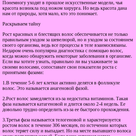
Понемногу уходят в прошлое искусственные модели, чья
красота возникла под ножом хирурга. Но ведь красота дана
нам от природы, хотя мало, кто это понимает.
Раскрываем тайну
Рост красивых и блестящих волос обеспечивается не только
правильным уходом за шевелюрой, но и уходом за состоянием
своего организма, ведь все процессы в теле взаимосвязаны.
Недаром очень популярна диагностика с помощью волос,
когда можно обнаружить некоторые заболевания в организме.
Если вы хотите узнать, правильно ли вы ухаживаете за
своими волосами, сопоставьте свои показатели роста с
принятыми фазами:
1.В течение 5-6 лет клетки активно делятся в фолликуле
волос. Это называется анагеновой фазой.
2.Рост волос замедляется из-за недостатка витаминов. Такая
фаза называется катагеновой и длится около 2-4 недель. Ее
довольно трудно определить из-за ее быстрого прохождения.
3.Третья фаза называется телогеновой и характеризуется
ростом волос в течение 306 месяцев, по истечении которых
волос теряет силу и выпадает. Но на месте выпавшего волоса