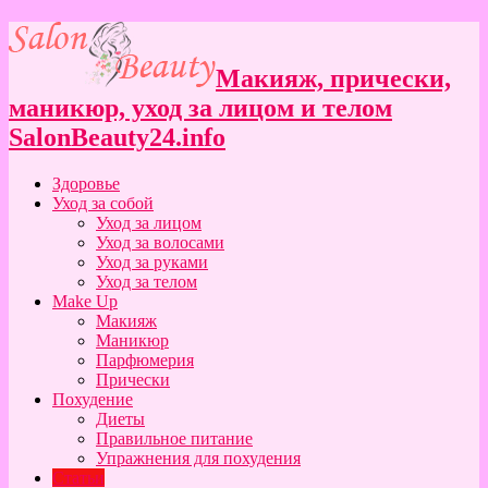
Макияж, прически,
маникюр, уход за лицом и телом
SalonBeauty24.info
Здоровье
Уход за собой
Уход за лицом
Уход за волосами
Уход за руками
Уход за телом
Make Up
Макияж
Маникюр
Парфюмерия
Прически
Похудение
Диеты
Правильное питание
Упражнения для похудения
Статьи