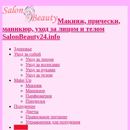
Макияж, прически,
маникюр, уход за лицом и телом
SalonBeauty24.info
Здоровье
Уход за собой
Уход за лицом
Уход за волосами
Уход за руками
Уход за телом
Make Up
Макияж
Маникюр
Парфюмерия
Прически
Похудение
Диеты
Правильное питание
Упражнения для похудения
Статьи