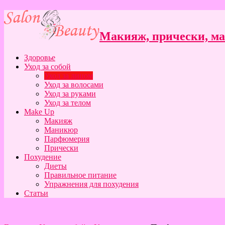
Макияж, прически, ман
Здоровье
Уход за собой
Уход за лицом
Уход за волосами
Уход за руками
Уход за телом
Make Up
Макияж
Маникюр
Парфюмерия
Прически
Похудение
Диеты
Правильное питание
Упражнения для похудения
Статьи