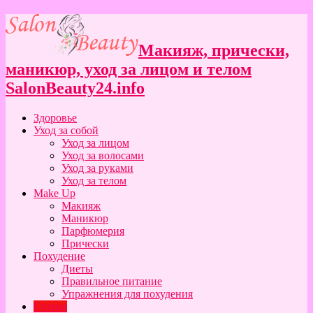
Макияж, прически,
маникюр, уход за лицом и телом
SalonBeauty24.info
Здоровье
Уход за собой
Уход за лицом
Уход за волосами
Уход за руками
Уход за телом
Make Up
Макияж
Маникюр
Парфюмерия
Прически
Похудение
Диеты
Правильное питание
Упражнения для похудения
Статьи