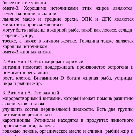
более низкие уровни
омега-3. Хорошими источниками этих жиров являются:
семена конопли, льна или
льняное масло и грецкие орехи. ЭПК и ДГК являются
животного происхождения и
могут быть найдены в жирной рыбе, такой как лососе, сельди,
форели, тунце,
треске, а также в яичном желтке. Говядина также является
хорошим источником
омега-3 жирных кислот.
2. Витамин D. Этот жирорастворимый
витамин помогает поддерживать производство эстрогена и
помогает в регуляции
роста клеток. Витамином D богата жирная рыба, устрицы,
икра и рыбий жир.
3. Витамин А. Это важный
жирорастворимый витамин, который может помочь развитию
фолликулов, а также
улучшить состав цервикальной жидкости. Есть две группы
витаминов: ретинолы и
каротиноиды. Ретинолы находятся в продуктах животного
происхождения, включая
говяжью печень, органическое масло и сливки, рыбий жир и