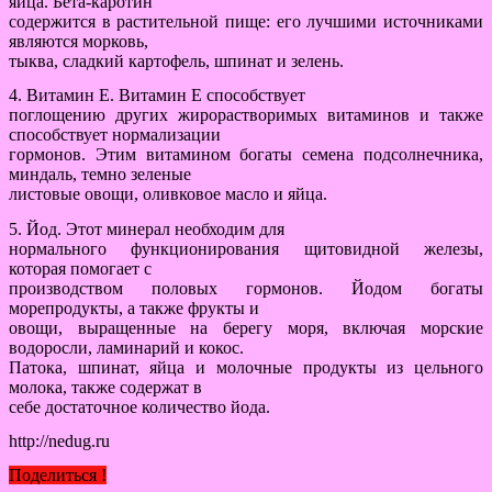
яйца. Бета-каротин
содержится в растительной пище: его лучшими источниками
являются морковь,
тыква, сладкий картофель, шпинат и зелень.
4. Витамин Е. Витамин Е способствует
поглощению других жирорастворимых витаминов и также
способствует нормализации
гормонов. Этим витамином богаты семена подсолнечника,
миндаль, темно зеленые
листовые овощи, оливковое масло и яйца.
5. Йод. Этот минерал необходим для
нормального функционирования щитовидной железы,
которая помогает с
производством половых гормонов. Йодом богаты
морепродукты, а также фрукты и
овощи, выращенные на берегу моря, включая морские
водоросли, ламинарий и кокос.
Патока, шпинат, яйца и молочные продукты из цельного
молока, также содержат в
себе достаточное количество йода.
http://nedug.ru
Поделиться !