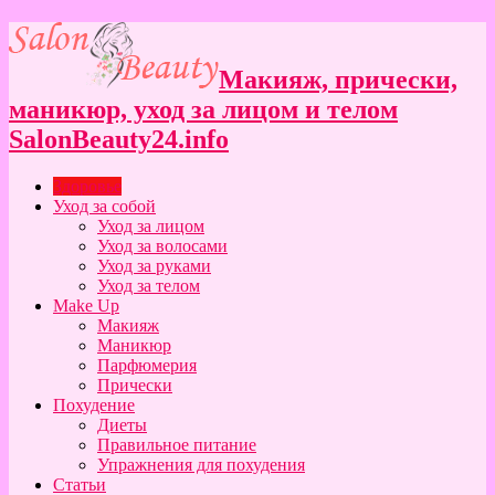
Макияж, прически,
маникюр, уход за лицом и телом
SalonBeauty24.info
Здоровье
Уход за собой
Уход за лицом
Уход за волосами
Уход за руками
Уход за телом
Make Up
Макияж
Маникюр
Парфюмерия
Прически
Похудение
Диеты
Правильное питание
Упражнения для похудения
Статьи