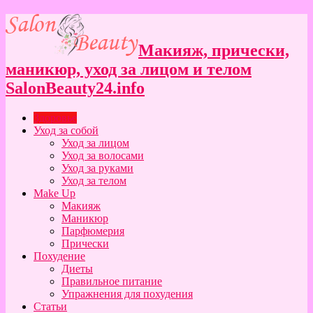
Макияж, прически,
маникюр, уход за лицом и телом
SalonBeauty24.info
Здоровье
Уход за собой
Уход за лицом
Уход за волосами
Уход за руками
Уход за телом
Make Up
Макияж
Маникюр
Парфюмерия
Прически
Похудение
Диеты
Правильное питание
Упражнения для похудения
Статьи