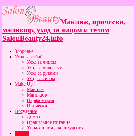
Макияж, прически,
маникюр, уход за лицом и телом
SalonBeauty24.info
Здоровье
Уход за собой
Уход за лицом
Уход за волосами
Уход за руками
Уход за телом
Make Up
Макияж
Маникюр
Парфюмерия
Прически
Похудение
Диеты
Правильное питание
Упражнения для похудения
Статьи