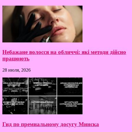
Небажане волосся на обличчі: які методи дійсно
працюють
28 июля, 2026
Гид по премиальному досугу Минска