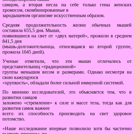
самцом, а вторая несла на себе только гены женских
хромосом, скомбинированные в
зародышевом организме искусственным образом.
Средняя продолжительность жизни обычных мышей
составила 655,5 дня. Мыши,
появившиеся на свет от «двух матерей», прожили в среднем
841,5 дня
(мышь-долгожительница, относящаяся ко второй группе,
прожила 1045 дней).
Ученые отметили, что эти мыши отличались от
представительниц «традиционной»
группы меньшим весом и размерами. Однако несмотря на
свою кажущуюся
«хрупкость», обладали более сильной иммунной системой.
По мнению исследователей, это объясняется тем, что в
развитии самцов
заложено «стремление» к силе и массе тела, тогда как для
развития самок важнее
всего их способность производить на свет здоровое
потомство.
«Наше исследование впервые позволило хотя бы частично
выявить причины, по