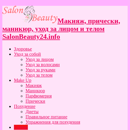
Макияж, прически,
маникюр, уход за лицом и телом
SalonBeauty24.info
Здоровье
Уход за собой
Уход за лицом
Уход за волосами
Уход за руками
Уход за телом
Make Up
Макияж
Маникюр
Парфюмерия
Прически
Похудение
Диеты
Правильное питание
Упражнения для похудения
Статьи