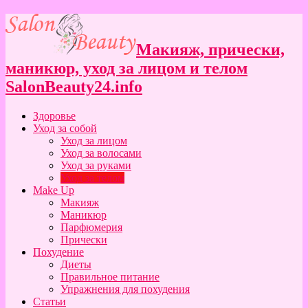
Макияж, прически,
маникюр, уход за лицом и телом
SalonBeauty24.info
Здоровье
Уход за собой
Уход за лицом
Уход за волосами
Уход за руками
Уход за телом
Make Up
Макияж
Маникюр
Парфюмерия
Прически
Похудение
Диеты
Правильное питание
Упражнения для похудения
Статьи