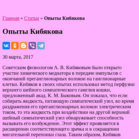
Главная
»
Статьи
»
Опыты Кибякова
Опыты Кибякова
30 марта, 2017
Советским физиологом А. В. Кибяковым было открыто
участие химического медиатора в передаче импульсов с
окончаний преганглионарных волокон на ганглионарные
клетки. Кибяков в своих опытах использовал метод перфузии
верхнего шейного симпатического гамглия кошки,
предложенный акад. К. М. Быковым. Он показал, что если
собирать жидкость, питающую симпатический узел, во время
раздражения его преганглионарных волокон электрическим
током, то эта жидкость при воздействии на другой верхний
шейный симпатический узел обнаруживает способность
вызывать его возбуждение. Этот эффект проявляется в
расширении соответствующего зрачка и в сокращении
мигательной перепонки глаза. Таким образом, Кибяков