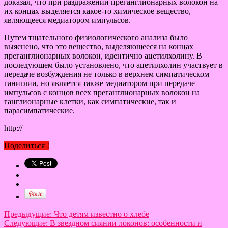
доказал, что при раздражении преганглионарных волокон на
их концах выделяется какое-то химическое вещество,
являющееся медиатором импульсов.
Путем тщательного физиологического анализа было
выяснено, что это вещество, выделяющееся на концах
преганглионарных волокон, идентично ацетилхолину. В
последующем было установлено, что ацетилхолин участвует в
передаче возбуждения не только в верхнем симпатическом
ганиглии, но является также медиатором при передаче
импульсов с концов всех преганглионарных волокон на
ганглионарные клетки, как симпатические, так и
парасимпатические.
http://
Поделиться !
Предыдущие:
Что детям известно о хлебе
Следующие:
В звездном сиянии локонов: особенности и