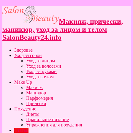
Макияж, прически,
маникюр, уход за лицом и телом
SalonBeauty24.info
Здоровье
Уход за собой
Уход за лицом
Уход за волосами
Уход за руками
Уход за телом
Make Up
Макияж
Маникюр
Парфюмерия
Прически
Похудение
Диеты
Правильное питание
Упражнения для похудения
Статьи