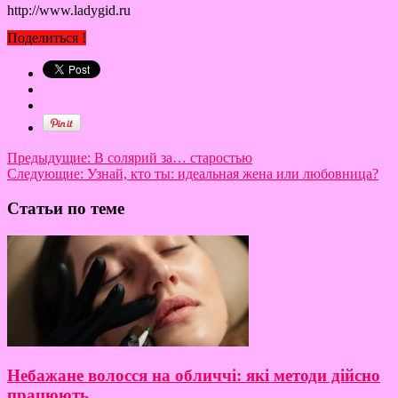
http://www.ladygid.ru
Поделиться !
Предыдущие:
В солярий за… старостью
Следующие:
Узнай, кто ты: идеальная жена или любовница?
Статьи по теме
Небажане волосся на обличчі: які методи дійсно
працюють