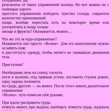
похудению. Да,
результаты от таких упражнений налицо. Но вот можно ли с
помощью одного
простого упражнения победить чувство голода, сократить
количество принимаемой
пищи, вообще перестать есть на некоторое время или
употреблять в пищу только
овощи и фрукты? Оказывается, можно…
Что же это за чудо-упражнение?
Называется оно просто «Волна». Для его выполнения нужно
ослабить пояс
и расстегнуть одежду, чтобы ничего не сковывало движения
тела.
Приступим?
Необходимо лечь на спину, согнуть
ноги в коленях, под прямым углом, поставить ступни ровно,
одну ладонь положить
на грудь, другую — на живот. После этого начать дыхательное
упражнение
«Волна», чуть помогая себе руками.
При вдохе расправить грудь,
втянуть живот, при выдохе, наоборот, втянуть грудь, надувать