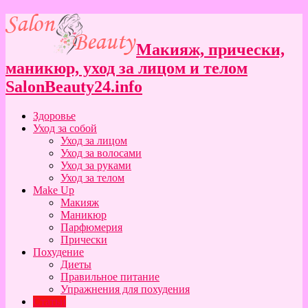
Макияж, прически,
маникюр, уход за лицом и телом
SalonBeauty24.info
Здоровье
Уход за собой
Уход за лицом
Уход за волосами
Уход за руками
Уход за телом
Make Up
Макияж
Маникюр
Парфюмерия
Прически
Похудение
Диеты
Правильное питание
Упражнения для похудения
Статьи