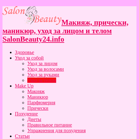
Макияж, прически,
маникюр, уход за лицом и телом
SalonBeauty24.info
Здоровье
Уход за собой
Уход за лицом
Уход за волосами
Уход за руками
Уход за телом
Make Up
Макияж
Маникюр
Парфюмерия
Прически
Похудение
Диеты
Правильное питание
Упражнения для похудения
Статьи