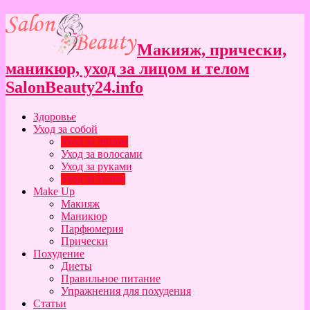
Макияж, прически,
маникюр, уход за лицом и телом
SalonBeauty24.info
Здоровье
Уход за собой
Уход за лицом
Уход за волосами
Уход за руками
Уход за телом
Make Up
Макияж
Маникюр
Парфюмерия
Прически
Похудение
Диеты
Правильное питание
Упражнения для похудения
Статьи