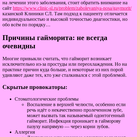
на лечении этого заболевания, стоит обратить внимание на
сайт
https://www.clinic-sl.ru/problem/zabolevaniya-nosa/gaymorit/
казанской Клиники СЛ. Там подход к пациенту отличается
индивидуальностью и высокой точностью диагностики, но
обо всём по порядку…
Причины гайморита: не всегда
очевидны
Многие привыкли считать, что гайморит возникает
исключительно из-за простуды или переохлаждения. Но на
практике причин куда больше, и некоторые из них порой
удивляют даже тех, кто уже сталкивался с этой проблемой.
Скрытые провокаторы:
Стоматологические проблемы
Воспаление в верхней челюсти, особенно если
речь идёт о некачественно пролеченном зубе,
может вызвать так называемый одонтогенный
гайморит. Инфекция проникает в гайморову
пазуху напрямую — через корни зубов.
Аллергия