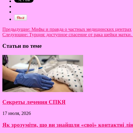
Предыдущие:
Мифы и правда о частных медицинских центрах
Следующие:
Турция: доступное спасение от рака шейки матки.
Статьи по теме
Секреты лечения СПКЯ
17 июля, 2026
Як зрозуміти, що ви знайшли «свої» контактні лі