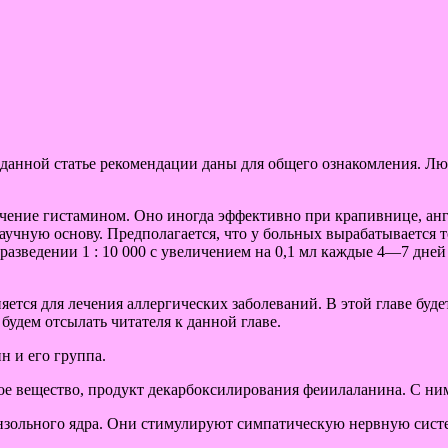
в данной статье рекомендации даны для общего ознакомления. 
чение гистамином. Оно иногда эффективно при крапивнице, анг
учную основу. Предполагается, что у больных вырабатывается т
разведении 1 : 10 000 с увеличением на 0,1 мл каждые 4—7 дней
тся для лечения аллергических заболеваний. В этой главе буде
будем отсылать читателя к данной главе.
 и его группа.
 вещество, продукт декарбоксилирования феиилаланина. С ним
ензольного ядра. Они стимулируют симпатическую нервную сист