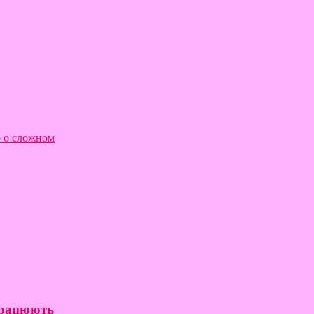
о о сложном
 працюють