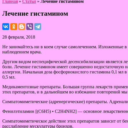
Главная
»
Статьи
»
Лечение гистамином
Лечение гистамином
28 февраля, 2018
Не занимайтесь ни в коем случае самолечением. Изложенные 
наблюдением врача.
Другим видом неспецифической десенсибилизации является ле
боли. Лечение гистамином имеет совершенно недостаточную на
аллергии. Начальная доза фосфорнокислого гистамина 0,1 мл в 
0,5 мл.
Медикаментозные препараты. Большая группа лекарств применяе
этих препаратов, и в дальнейшем во избежание повторений мы 
Симпатомиметические (адренергические) препараты. Адреналин
Фенилэтиламин [(С6Н5) • C2H4NH2] — основное лекарственное
Симпатомиметическое действие этих препаратов зависит от б
расслабление мускулатуры бронхов.