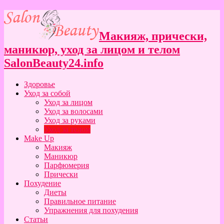
Макияж, прически,
маникюр, уход за лицом и телом
SalonBeauty24.info
Здоровье
Уход за собой
Уход за лицом
Уход за волосами
Уход за руками
Уход за телом
Make Up
Макияж
Маникюр
Парфюмерия
Прически
Похудение
Диеты
Правильное питание
Упражнения для похудения
Статьи