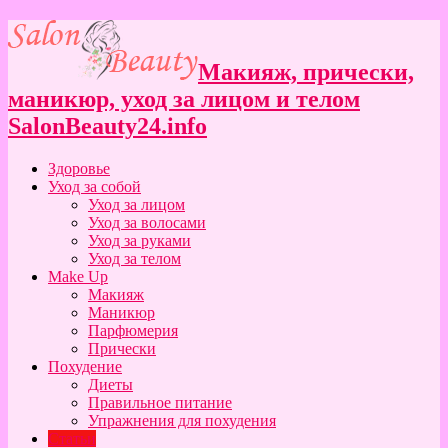
Макияж, прически,
маникюр, уход за лицом и телом
SalonBeauty24.info
Здоровье
Уход за собой
Уход за лицом
Уход за волосами
Уход за руками
Уход за телом
Make Up
Макияж
Маникюр
Парфюмерия
Прически
Похудение
Диеты
Правильное питание
Упражнения для похудения
Статьи