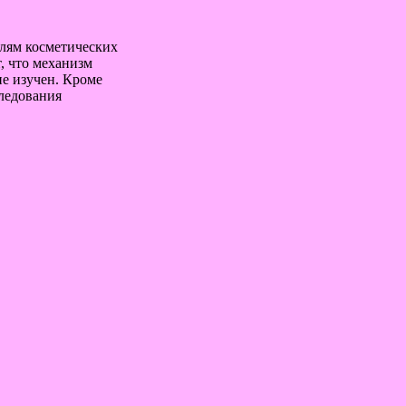
елям косметических
, что механизм
не изучен. Кроме
следования