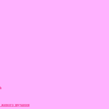
ь
й живого звучания