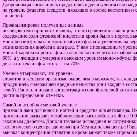
Добровольцы согласились предоставить для изучения свои мед
на уровень фталатов (веществ, входящих в состав косметики и 
гигиены).
Проанализировав полученные данные,
исследователи пришли к выводу, что по сравнению с женщинам
содержание соли фталиевой кислоты в крови было в норме, вы
моно-бензил фталата и моно-изобутил фталата увеличивала вер
возникновения диабета в два раза. У дам с повышенным уровн
моно-3-карбоксипропил фталатов шансы получить это заболева
60%, а у женщин с умеренно высоким уровнем моно-н-бутил ф
ди-2-этилгексил фталатов — на 70%.
Ученые утверждают, что уровень
фталатов в женском организме выше, чем в мужском, так как 
продукцией, содержащей вредные вещества (они входят в сост
гелей). Рано или поздно концентрация соли фталиевой кислоты
достичь предельной отметки.
Самой опасной косметикой ученые
признали лаки для волос и ногтей и средства для автозагара. И
применение вызывает метаболические расстройства у 40 из 1
сахарным диабетом. Дополнительное исследование сотруднико
экологического центра здоровья при Медицинском центре Горы
высокая концентрация фталатов в крови может также спровоц