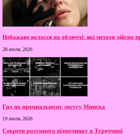
Небажане волосся на обличчі: які методи дійсно
28 июля, 2026
Гид по премиальному досугу Минска
19 июля, 2026
Секрети розумного відпочинку в Туреччині