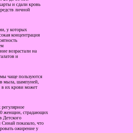
карты и сдали кровь
средств личной
и, у которых
сокая концентрация
оятность
ем
ние возрастали на
талатов и
дамы чаще пользуются
ав мыла, шампуней,
 в их крови может
х регулярное
000 женщин, страдающих
в Детского
 Синай показало, что
ировать ожирение у