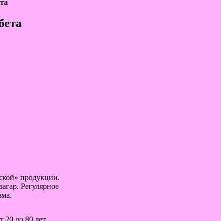
та
бета
ской» продукции.
загар. Регулярное
зма.
 20 до 80 лет.