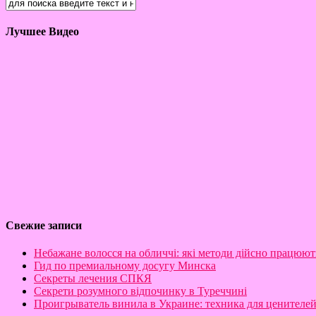
Лучшее Видео
Свежие записи
Небажане волосся на обличчі: які методи дійсно працюют
Гид по премиальному досугу Минска
Секреты лечения СПКЯ
Секрети розумного відпочинку в Туреччині
Проигрыватель винила в Украине: техника для ценителе