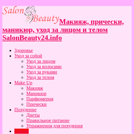
Макияж, прически,
маникюр, уход за лицом и телом
SalonBeauty24.info
Здоровье
Уход за собой
Уход за лицом
Уход за волосами
Уход за руками
Уход за телом
Make Up
Макияж
Маникюр
Парфюмерия
Прически
Похудение
Диеты
Правильное питание
Упражнения для похудения
Статьи