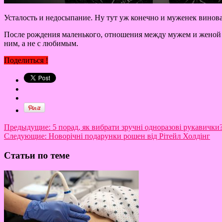
Усталость и недосыпание. Ну тут уж конечно и муженек виноват
После рождения маленького, отношения между мужем и женой м
ним, а не с любимым.
Поделиться !
Предыдущие:
5 порад, як вибрати зручні одноразові рукавички
Следующие:
Новорічні подарунки рошен від Рітейл Холдінг
Статьи по теме