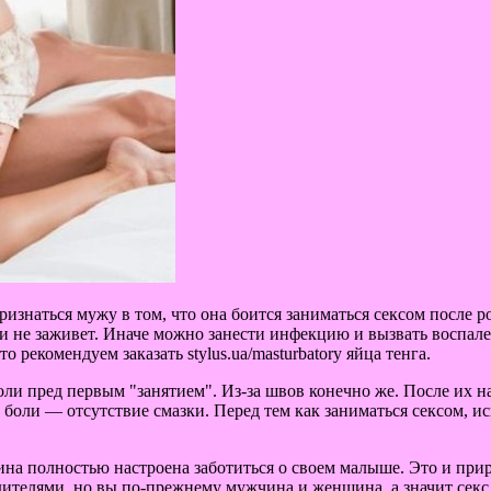
изнаться мужу в том, что она боится заниматься сексом после р
 и не заживет. Иначе можно занести инфекцию и вызвать воспале
о рекомендуем заказать stylus.ua/masturbatory яйца тенга.
ли пред первым "занятием". Из-за швов конечно же. После их н
оли — отсутствие смазки. Перед тем как заниматься сексом, и
на полностью настроена заботиться о своем малыше. Это и прир
одителями, но вы по-прежнему мужчина и женщина, а значит секс