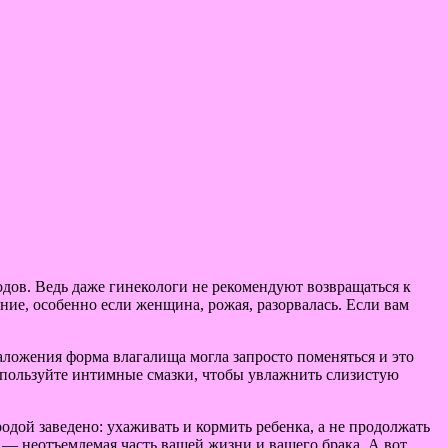
одов. Ведь даже гинекологи не рекомендуют возвращаться к
ние, особенно если женщина, рожая, разорвалась. Если вам
аложения форма влагалища могла запросто поменяться и это
спользуйте интимные смазки, чтобы увлажнить слизистую
одой заведено: ухаживать и кормить ребенка, а не продолжать
 — неотъемлемая часть вашей жизни и вашего брака. А вот